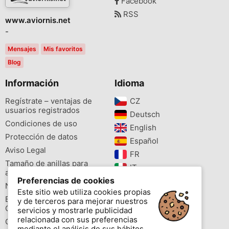
Facebook
RSS
www.aviornis.net
-
Mensajes
Mis favoritos
Blog
Información
Idioma
Regístrate – ventajas de
CZ‎
usuarios registrados
Deutsch‎
Condiciones de uso
English‎
Protección de datos
Español‎
Aviso Legal
FR‎
Tamaño de anillas para
IT‎
aves
Preferencias de cookies
NL‎
Newsletter
Este sitio web utiliza cookies propias
PL‎
Buscador de especies
y de terceros para mejorar nuestros
PT‎
Cites
servicios y mostrarle publicidad
relacionada con sus preferencias
Colores de las anillas
mediante el análisis de sus hábitos