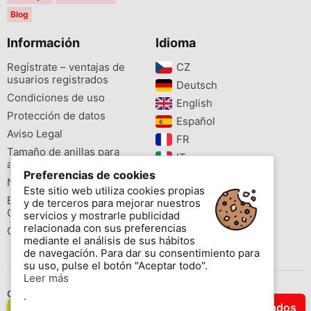
Blog
Información
Idioma
Regístrate – ventajas de
CZ‎
usuarios registrados
Deutsch‎
Condiciones de uso
English‎
Protección de datos
Español‎
Aviso Legal
FR‎
Tamaño de anillas para
IT‎
aves
Preferencias de cookies
NL‎
Newsletter
Este sitio web utiliza cookies propias
PL‎
Buscador de especies
y de terceros para mejorar nuestros
PT‎
Cites
servicios y mostrarle publicidad
relacionada con sus preferencias
Colores de las anillas
mediante el análisis de sus hábitos
de navegación. Para dar su consentimiento para
su uso, pulse el botón "Aceptar todo".
Leer más
Contáctenos
.
Filtrar Resultados
Copyright © 2026 www.aviornis.net Tablón de anuncios gratis.