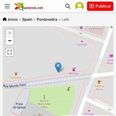
Publicar
Inicio
>
Spain
>
Pontevedra
>
Lalín
+
−