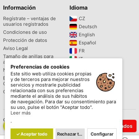
Información
Idioma
Regístrate – ventajas de
CZ‎
usuarios registrados
Deutsch‎
Condiciones de uso
English‎
Protección de datos
Español‎
Aviso Legal
FR‎
Tamaño de anillas para
IT‎
aves
Preferencias de cookies
NL‎
Newsletter
Este sitio web utiliza cookies propias
PL‎
Buscador de especies
y de terceros para mejorar nuestros
PT‎
Cites
servicios y mostrarle publicidad
relacionada con sus preferencias
Colores de las anillas
mediante el análisis de sus hábitos
de navegación. Para dar su consentimiento para
su uso, pulse el botón "Aceptar todo".
Leer más
Contáctenos
.
Filtrar Resultados
Copyright © 2026 www.aviornis.net Tablón de anuncios gratis.
✓ Aceptar todo
Rechazar todo
Configurar