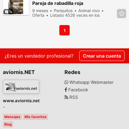
Pareja de rabadilla roja
9 meses
Periquitos
Animal vivo
1
Oferta
Listado 4526 veces en los
últimos dias
1
¿Eres un vendedor profesional?
Crear una cuenta
aviornis.NET
Redes
Whatsapp Webmaster
Facebook
RSS
www.aviornis.net
-
Mensajes
Mis favoritos
Blog