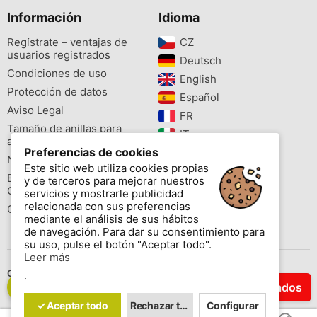
Información
Idioma
Regístrate – ventajas de
CZ‎
usuarios registrados
Deutsch‎
Condiciones de uso
English‎
Protección de datos
Español‎
Aviso Legal
FR‎
Tamaño de anillas para
IT‎
aves
Preferencias de cookies
NL‎
Newsletter
Este sitio web utiliza cookies propias
PL‎
Buscador de especies
y de terceros para mejorar nuestros
PT‎
Cites
servicios y mostrarle publicidad
relacionada con sus preferencias
Colores de las anillas
mediante el análisis de sus hábitos
de navegación. Para dar su consentimiento para
su uso, pulse el botón "Aceptar todo".
Leer más
Contáctenos
.
Filtrar Resultados
Copyright © 2026 www.aviornis.net Tablón de anuncios gratis.
✓ Aceptar todo
Rechazar todo
Configurar