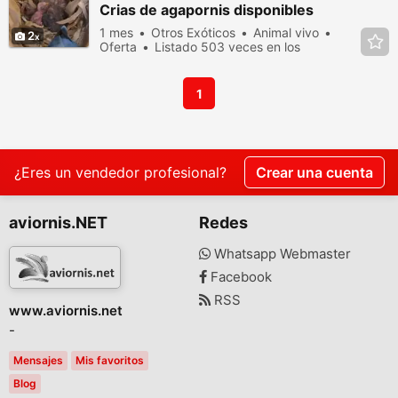
Crias de agapornis disponibles
1 mes
Otros Exóticos
Animal vivo
2
Oferta
Listado 503 veces en los
últimos dias
1
¿Eres un vendedor profesional?
Crear una cuenta
aviornis.NET
Redes
Whatsapp Webmaster
Facebook
RSS
www.aviornis.net
-
Mensajes
Mis favoritos
Blog