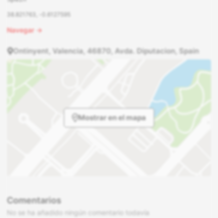
38.821763, -0.6127595
Navegar →
Ontinyent, Valencia, 46870, Avda. Diputacion, Spain
Mostrar en el mapa
Comentarios
No se ha añadido ningún comentario todavía