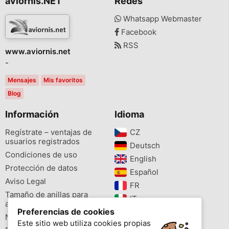
aviornis.NET
Redes
Whatsapp Webmaster
Facebook
RSS
www.aviornis.net
-
Mensajes
Mis favoritos
Blog
Información
Idioma
Regístrate – ventajas de
CZ‎
usuarios registrados
Deutsch‎
Condiciones de uso
English‎
Protección de datos
Español‎
Aviso Legal
FR‎
Tamaño de anillas para
IT‎
aves
Preferencias de cookies
NL‎
Newsletter
Este sitio web utiliza cookies propias
PL‎