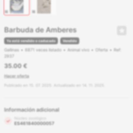
Barbuda de Amberes
Ya está vendido o caducado
Vendido
Gallinas
6871 veces listado
Animal vivo
Oferta
Ref:
2937
35.00 €
Hacer oferta
Publicado en 15. 07. 2025. Actualizado en 14. 11. 2025.
Información adicional
Núcleo zoológico
ES461840000057