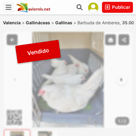
Publicar
Valencia
>
Gallináceas
>
Gallinas
>
Barbuda de Amberes,
35.00 
1
/
2