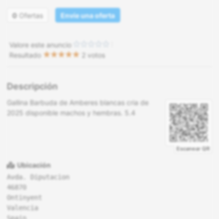
0
Ofertas
Envíe una oferta
Valore este anuncio
Resultado
2 votos
Descripción
Gallina Barbuda de Amberes blancas cria de
2025 disponible machos y hembras. 5.4
Escanear QR
Ubicación
Avda. Diputacion
46870
Ontinyent
Valencia
Spain