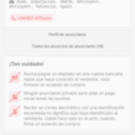
Avda. Diputacion, 46870, Ontinyent,
Ontinyent, Valencia, Spain
+34 621 271xxxx
Perfil de anunciante
Todos los anuncios de anunciante (18)
¡Ten cuidado!
Nunca pague un depósito en una cuenta bancaria
hasta que haya conocido al vendedor, visto
firmado un acuerdo de compra.
Ningún anunciante privado serio pide un pago
inicial antes de reunirse.
Recibir un correo electrónico con una identificación
escaneada no significa que haya identificado al
remitente. Usted hace esto en el acto, cuando
firma un acuerdo de compra.