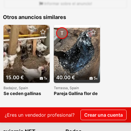
Informar sobre el anuncio!
Otros anuncios similares
15.00 €
40.00 €
1
5
Badajoz, Spain
Terrassa, Spain
Se ceden gallinas
Pareja Gallina flor de
Sussex de 2026
almendro
¿Eres un vendedor profesional?
Crear una cuenta