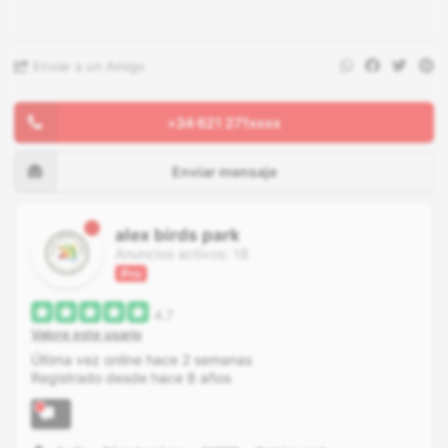
Enviar a un Amigo
+34 621 271xxxx
Enviar mensaje
alex birds park
Anuncios activos: 18
Pro
4.7
Valore este usario
Última vez online hace 2 semanas
Registrado desde hace 8 años