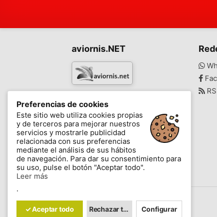
aviornis.NET
Red
Wh
Fac
RS
www.aviornis.net
Preferencias de cookies
-
Este sitio web utiliza cookies propias
y de terceros para mejorar nuestros
Mensajes
Mis favoritos
Blog
servicios y mostrarle publicidad
relacionada con sus preferencias
mediante el análisis de sus hábitos
de navegación. Para dar su consentimiento para
su uso, pulse el botón "Aceptar todo".
Leer más
.
Contáctenos
✓ Aceptar todo
Rechazar todo
Configurar