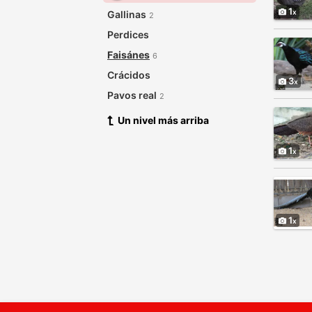
1
Gallinas
2
Perdices
Faisánes
6
Crácidos
3
Pavos real
2
Un nivel más arriba
1
1