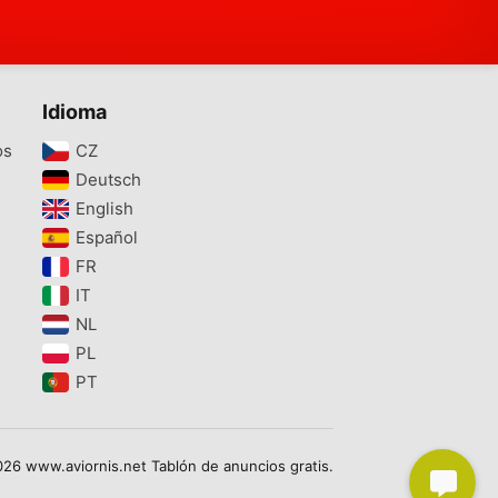
Idioma
os
CZ‎
Deutsch‎
English‎
Español‎
FR‎
IT‎
NL‎
PL‎
PT‎
26 www.aviornis.net Tablón de anuncios gratis.