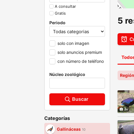
A consultar
Gratis
5 r
Periodo
Cr
solo con imagen
solo anuncios premium
Todos
con número de teléfono
Núcleo zoológico
Región
Buscar
3
Categorías
Gallináceas
10