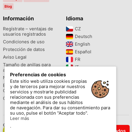
Blog
Información
Idioma
Regístrate – ventajas de
CZ‎
usuarios registrados
Deutsch‎
Condiciones de uso
English‎
Protección de datos
Español‎
Aviso Legal
FR‎
Tamaño de anillas para
IT‎
aves
Preferencias de cookies
NL‎
Newsletter
Este sitio web utiliza cookies propias
PL‎
Buscador de especies
y de terceros para mejorar nuestros
PT‎
Cites
servicios y mostrarle publicidad
relacionada con sus preferencias
Colores de las anillas
mediante el análisis de sus hábitos
de navegación. Para dar su consentimiento para
su uso, pulse el botón "Aceptar todo".
Leer más
Contáctenos
.
Filtrar Resultados
Copyright © 2026 www.aviornis.net Tablón de anuncios gratis.