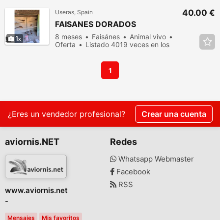
40.00 €
Useras, Spain
FAISANES DORADOS
8 meses
Faisánes
Animal vivo
1
Oferta
Listado 4019 veces en los
últimos dias
1
¿Eres un vendedor profesional?
Crear una cuenta
aviornis.NET
Redes
Whatsapp Webmaster
Facebook
RSS
www.aviornis.net
-
Mensajes
Mis favoritos