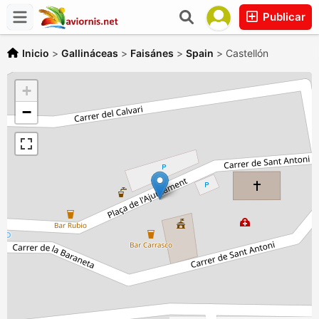
Publicar
Inicio
>
Gallináceas
>
Faisánes
>
Spain
>
Castellón
+
−