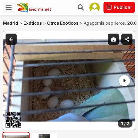
Publicar
Madrid
>
Exóticos
>
Otros Exóticos
>
Agapornis papilleros,
20.0
1
/
2