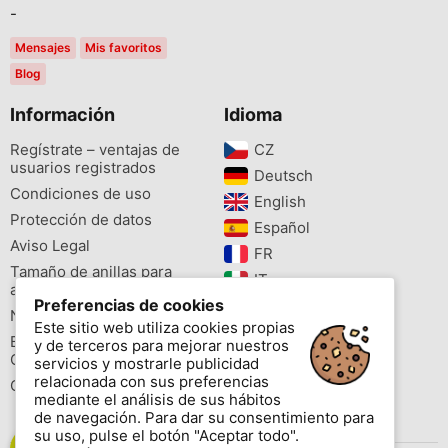
-
Mensajes
Mis favoritos
Blog
Información
Idioma
Regístrate – ventajas de
CZ‎
usuarios registrados
Deutsch‎
Condiciones de uso
English‎
Protección de datos
Español‎
Aviso Legal
FR‎
Tamaño de anillas para
IT‎
aves
Preferencias de cookies
NL‎
Newsletter
Este sitio web utiliza cookies propias
PL‎
Buscador de especies
y de terceros para mejorar nuestros
PT‎
Cites
servicios y mostrarle publicidad
relacionada con sus preferencias
Colores de las anillas
mediante el análisis de sus hábitos
de navegación. Para dar su consentimiento para
su uso, pulse el botón "Aceptar todo".