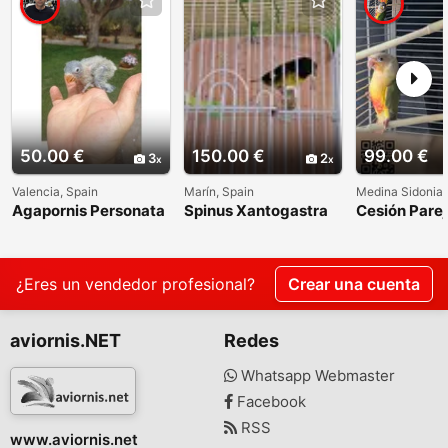
50.00 €
150.00 €
99.00 €
3
2
Valencia, Spain
Marín, Spain
Medina Sidonia,
Agapornis Personata
Spinus Xantogastra
Cesión Parej
papilleros 629013674
Pyrrhuras
¿Eres un vendedor profesional?
Crear una cuenta
aviornis.NET
Redes
Whatsapp Webmaster
Facebook
RSS
www.aviornis.net