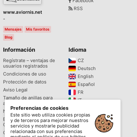
Facebook
RSS
www.aviornis.net
-
Mensajes
Mis favoritos
Blog
Información
Idioma
Regístrate – ventajas de
CZ‎
usuarios registrados
Deutsch‎
Condiciones de uso
English‎
Protección de datos
Español‎
Aviso Legal
FR‎
Tamaño de anillas para
IT‎
aves
Preferencias de cookies
NL‎
Newsletter
Este sitio web utiliza cookies propias
PL‎
Buscador de especies
y de terceros para mejorar nuestros
PT‎
Cites
servicios y mostrarle publicidad
relacionada con sus preferencias
Colores de las anillas
mediante el análisis de sus hábitos