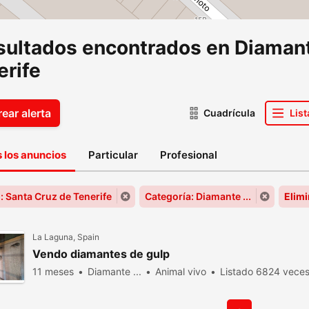
esultados encontrados en Diamante
erife
ear alerta
Cuadrícula
List
 los anuncios
Particular
Profesional
: Santa Cruz de Tenerife
Categoría: Diamante ...
Elimi
La Laguna, Spain
Vendo diamantes de gulp
11 meses
Diamante ...
Animal vivo
Listado 6824 veces 