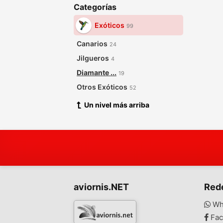
Categorías
Exóticos
99
Canarios
24
Jilgueros
4
Diamante ...
19
Otros Exóticos
52
Un nivel más arriba
aviornis.NET
Red
Wh
Fac