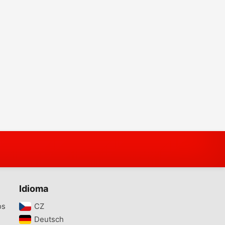
Idioma
os
CZ‎
Deutsch‎