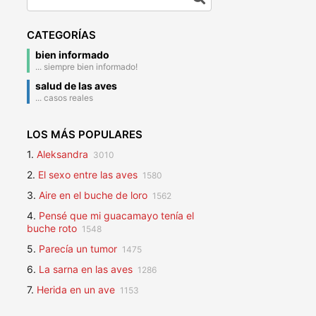
CATEGORÍAS
bien informado
... siempre bien informado!
salud de las aves
... casos reales
LOS MÁS POPULARES
1.
Aleksandra
3010
2.
El sexo entre las aves
1580
3.
Aire en el buche de loro
1562
4.
Pensé que mi guacamayo tenía el
buche roto
1548
5.
Parecía un tumor
1475
6.
La sarna en las aves
1286
7.
Herida en un ave
1153