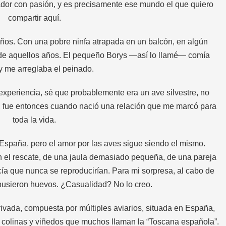
ador con pasión, y es precisamente ese mundo el que quiero
compartir aquí.
ños. Con una pobre ninfa atrapada en un balcón, en algún
a de aquellos años. El pequeño Borys —así lo llamé— comía
 y me arreglaba el peinado.
 experiencia, sé que probablemente era un ave silvestre, no
o, fue entonces cuando nació una relación que me marcó para
toda la vida.
spaña, pero el amor por las aves sigue siendo el mismo.
 el rescate, de una jaula demasiado pequeña, de una pareja
ía que nunca se reproducirían. Para mi sorpresa, al cabo de
pusieron huevos. ¿Casualidad? No lo creo.
privada, compuesta por múltiples aviarios, situada en España,
re colinas y viñedos que muchos llaman la “Toscana española”.