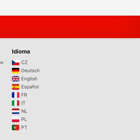
Idioma
os
CZ‎
Deutsch‎
English‎
Español‎
FR‎
IT‎
NL‎
PL‎
PT‎