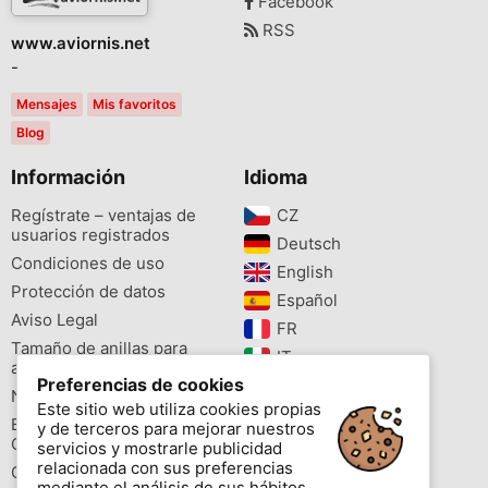
Facebook
RSS
www.aviornis.net
-
Mensajes
Mis favoritos
Blog
Información
Idioma
Regístrate – ventajas de
CZ‎
usuarios registrados
Deutsch‎
Condiciones de uso
English‎
Protección de datos
Español‎
Aviso Legal
FR‎
Tamaño de anillas para
IT‎
aves
Preferencias de cookies
NL‎
Newsletter
Este sitio web utiliza cookies propias
PL‎
Buscador de especies
y de terceros para mejorar nuestros
PT‎
Cites
servicios y mostrarle publicidad
relacionada con sus preferencias
Colores de las anillas
mediante el análisis de sus hábitos