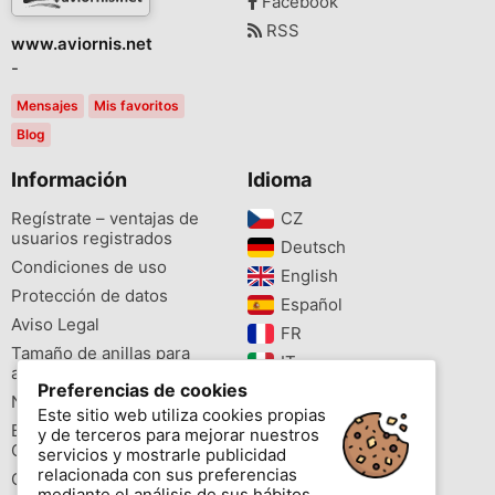
Facebook
RSS
www.aviornis.net
-
Mensajes
Mis favoritos
Blog
Información
Idioma
Regístrate – ventajas de
CZ‎
usuarios registrados
Deutsch‎
Condiciones de uso
English‎
Protección de datos
Español‎
Aviso Legal
FR‎
Tamaño de anillas para
IT‎
aves
Preferencias de cookies
NL‎
Newsletter
Este sitio web utiliza cookies propias
PL‎
Buscador de especies
y de terceros para mejorar nuestros
PT‎
Cites
servicios y mostrarle publicidad
relacionada con sus preferencias
Colores de las anillas
mediante el análisis de sus hábitos