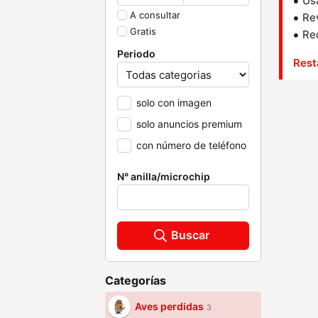
Us
A consultar
Rev
Gratis
Red
Periodo
Rest
solo con imagen
solo anuncios premium
con número de teléfono
N° anilla/microchip
Buscar
Categorías
Aves perdidas
3