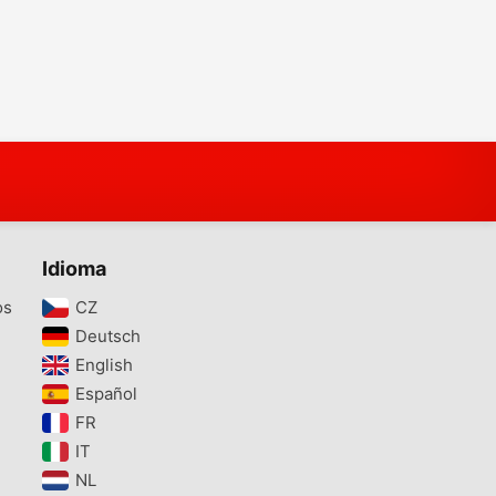
Idioma
os
CZ‎
Deutsch‎
English‎
Español‎
FR‎
IT‎
NL‎