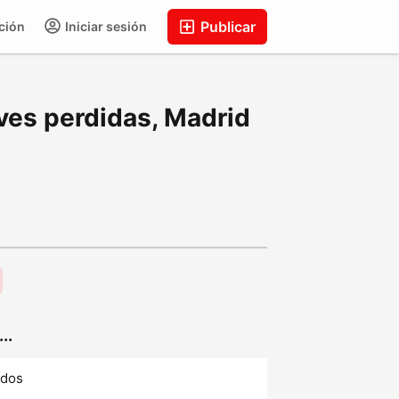
Publicar
ción
Iniciar sesión
ves perdidas, Madrid
..
ados