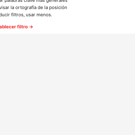
ar palabras clave más generales
isar la ortografía de la posición
ucir filtros, usar menos.
ablecer filtro →