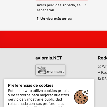
Avers perdidas, robado, se
3
escaparon
Un nivel más arriba
aviornis.NET
Red
Wh
Fac
RS
www.aviornis.net
Preferencias de cookies
-
Este sitio web utiliza cookies propias
y de terceros para mejorar nuestros
Mensajes
Mis favoritos
Blog
servicios y mostrarle publicidad
relacionada con sus preferencias