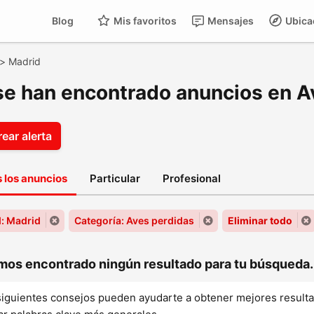
Blog
Mis favoritos
Mensajes
Ubica
>
Madrid
se han encontrado anuncios en A
ear alerta
 los anuncios
Particular
Profesional
: Madrid
Categoría: Aves perdidas
Eliminar todo
os encontrado ningún resultado para tu búsqueda..
siguientes consejos pueden ayudarte a obtener mejores result