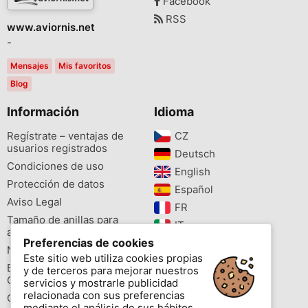
Facebook
RSS
www.aviornis.net
-
Mensajes
Mis favoritos
Blog
Información
Idioma
Regístrate – ventajas de
CZ‎
usuarios registrados
Deutsch‎
Condiciones de uso
English‎
Protección de datos
Español‎
Aviso Legal
FR‎
Tamaño de anillas para
IT‎
aves
Preferencias de cookies
NL‎
Newsletter
Este sitio web utiliza cookies propias
PL‎
Buscador de especies
y de terceros para mejorar nuestros
PT‎
Cites
servicios y mostrarle publicidad
relacionada con sus preferencias
Colores de las anillas
mediante el análisis de sus hábitos