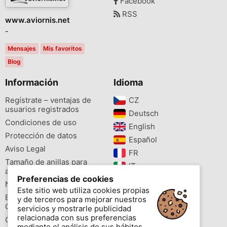
Facebook
RSS
www.aviornis.net
-
Mensajes
Mis favoritos
Blog
Información
Idioma
Regístrate – ventajas de
CZ‎
usuarios registrados
Deutsch‎
Condiciones de uso
English‎
Protección de datos
Español‎
Aviso Legal
FR‎
Tamaño de anillas para
IT‎
aves
Preferencias de cookies
NL‎
Newsletter
Este sitio web utiliza cookies propias
PL‎
Buscador de especies
y de terceros para mejorar nuestros
PT‎
Cites
servicios y mostrarle publicidad
relacionada con sus preferencias
Colores de las anillas
mediante el análisis de sus hábitos