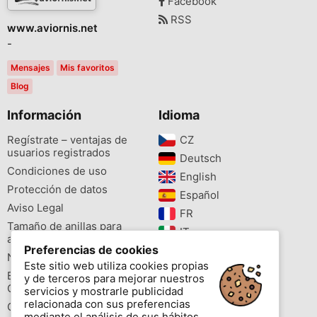
Facebook
RSS
www.aviornis.net
-
Mensajes
Mis favoritos
Blog
Información
Idioma
Regístrate – ventajas de
CZ‎
usuarios registrados
Deutsch‎
Condiciones de uso
English‎
Protección de datos
Español‎
Aviso Legal
FR‎
Tamaño de anillas para
IT‎
aves
Preferencias de cookies
NL‎
Newsletter
Este sitio web utiliza cookies propias
PL‎
Buscador de especies
y de terceros para mejorar nuestros
PT‎
Cites
servicios y mostrarle publicidad
relacionada con sus preferencias
Colores de las anillas
mediante el análisis de sus hábitos