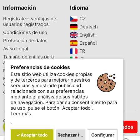
Información
Idioma
Regístrate – ventajas de
CZ‎
usuarios registrados
Deutsch‎
Condiciones de uso
English‎
Protección de datos
Español‎
Aviso Legal
FR‎
Tamaño de anillas para
IT‎
aves
Preferencias de cookies
NL‎
Newsletter
Este sitio web utiliza cookies propias
PL‎
Buscador de especies
y de terceros para mejorar nuestros
PT‎
Cites
servicios y mostrarle publicidad
relacionada con sus preferencias
Colores de las anillas
mediante el análisis de sus hábitos
de navegación. Para dar su consentimiento para
su uso, pulse el botón "Aceptar todo".
Leer más
Contáctenos
.
Filtrar Resultados
Copyright © 2026 www.aviornis.net Tablón de anuncios gratis.
✓ Aceptar todo
Rechazar todo
Configurar