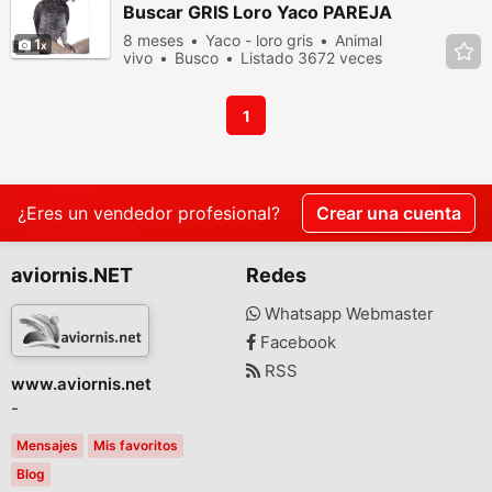
Buscar GRIS Loro Yaco PAREJA
8 meses
Yaco - loro gris
Animal
1
vivo
Busco
Listado 3672 veces
en los últimos dias
1
¿Eres un vendedor profesional?
Crear una cuenta
aviornis.NET
Redes
Whatsapp Webmaster
Facebook
RSS
www.aviornis.net
-
Mensajes
Mis favoritos
Blog