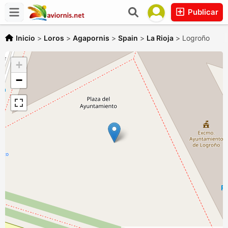
Publicar
Inicio
>
Loros
>
Agapornis
>
Spain
>
La Rioja
>
Logroño
+
−