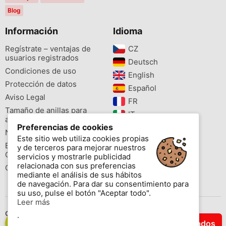
Blog
Información
Idioma
Regístrate – ventajas de
CZ‎
usuarios registrados
Deutsch‎
Condiciones de uso
English‎
Protección de datos
Español‎
Aviso Legal
FR‎
Tamaño de anillas para
IT‎
aves
Preferencias de cookies
NL‎
Newsletter
Este sitio web utiliza cookies propias
PL‎
Buscador de especies
y de terceros para mejorar nuestros
PT‎
Cites
servicios y mostrarle publicidad
relacionada con sus preferencias
Colores de las anillas
mediante el análisis de sus hábitos
de navegación. Para dar su consentimiento para
su uso, pulse el botón "Aceptar todo".
Leer más
Contáctenos
.
Filtrar Resultados
Copyright © 2026 www.aviornis.net Tablón de anuncios gratis.