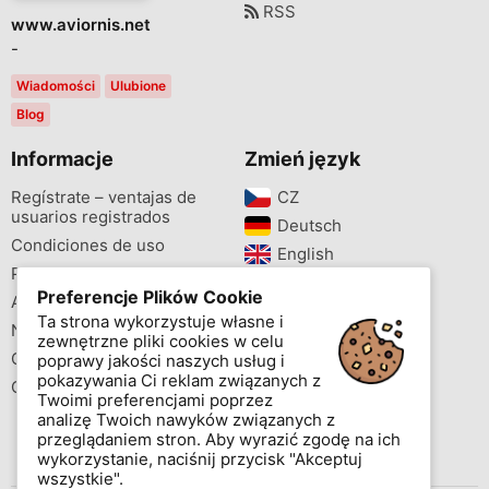
RSS
www.aviornis.net
-
Wiadomości
Ulubione
Blog
Informacje
Zmień język
Regístrate – ventajas de
CZ‎
usuarios registrados
Deutsch‎
Condiciones de uso
English‎
Protección de datos
Español‎
Preferencje Plików Cookie
Aviso Legal
FR‎
Ta strona wykorzystuje własne i
Newsletter
IT‎
zewnętrzne pliki cookies w celu
Cites species seaech
poprawy jakości naszych usług i
NL‎
pokazywania Ci reklam związanych z
Colores de las anillas
PL‎
Twoimi preferencjami poprzez
analizę Twoich nawyków związanych z
PT‎
przeglądaniem stron. Aby wyrazić zgodę na ich
wykorzystanie, naciśnij przycisk "Akceptuj
wszystkie".