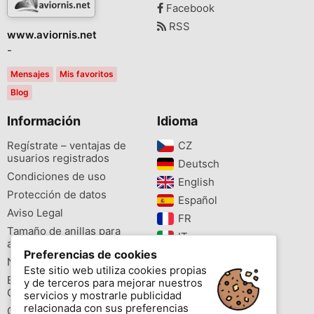
Facebook
RSS
www.aviornis.net
-
Mensajes
Mis favoritos
Blog
Información
Idioma
Regístrate – ventajas de
CZ‎
usuarios registrados
Deutsch‎
Condiciones de uso
English‎
Protección de datos
Español‎
Aviso Legal
FR‎
Tamaño de anillas para
IT‎
aves
Preferencias de cookies
NL‎
Newsletter
Este sitio web utiliza cookies propias
PL‎
Buscador de especies
y de terceros para mejorar nuestros
PT‎
Cites
servicios y mostrarle publicidad
relacionada con sus preferencias
Colores de las anillas