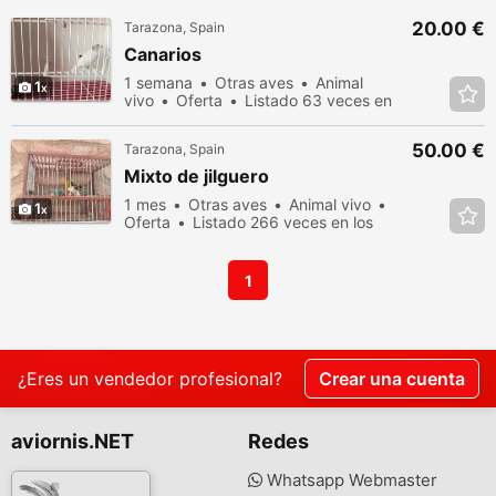
20.00 €
Tarazona, Spain
Canarios
1 semana
Otras aves
Animal
1
vivo
Oferta
Listado 63 veces en
los últimos dias
50.00 €
Tarazona, Spain
Mixto de jilguero
1 mes
Otras aves
Animal vivo
1
Oferta
Listado 266 veces en los
últimos dias
1
¿Eres un vendedor profesional?
Crear una cuenta
aviornis.NET
Redes
Whatsapp Webmaster