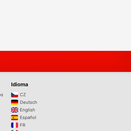
Idioma
os
CZ‎
Deutsch‎
English‎
Español‎
FR‎