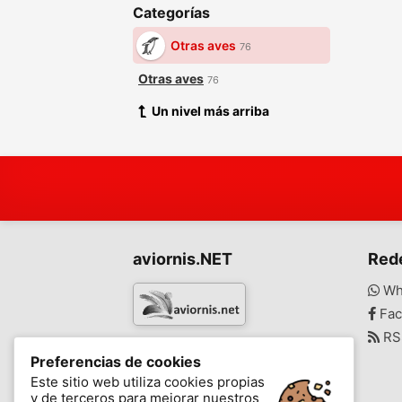
Categorías
Otras aves
76
Otras aves
76
Un nivel más arriba
aviornis.NET
Red
Wh
Fac
RS
www.aviornis.net
Preferencias de cookies
-
Este sitio web utiliza cookies propias
y de terceros para mejorar nuestros
Mensajes
Mis favoritos
Blog