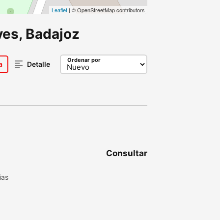
Leaflet
| © OpenStreetMap contributors
ves, Badajoz
Ordenar por
a
Detalle
Consultar
ias