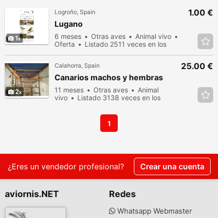
1.00 €
Logroño, Spain
Lugano
6 meses
Otras aves
Animal vivo
1
Oferta
Listado 2511 veces en los
últimos dias
25.00 €
Calahorra, Spain
Canarios machos y hembras
11 meses
Otras aves
Animal
2
vivo
Listado 3138 veces en los
últimos dias
1
¿Eres un vendedor profesional?
Crear una cuenta
aviornis.NET
Redes
Whatsapp Webmaster