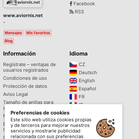
Facebook
RSS
www.aviornis.net
-
Mensajes
Mis favoritos
Blog
Información
Idioma
Regístrate – ventajas de
CZ‎
usuarios registrados
Deutsch‎
Condiciones de uso
English‎
Protección de datos
Español‎
Aviso Legal
FR‎
Tamaño de anillas para
IT‎
aves
Preferencias de cookies
NL‎
Newsletter
Este sitio web utiliza cookies propias
PL‎
Buscador de especies
y de terceros para mejorar nuestros
PT‎
Cites
servicios y mostrarle publicidad
relacionada con sus preferencias
Colores de las anillas