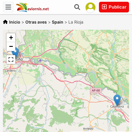
Publicar
Inicio
>
Otras aves
>
Spain
>
La Rioja
+
−