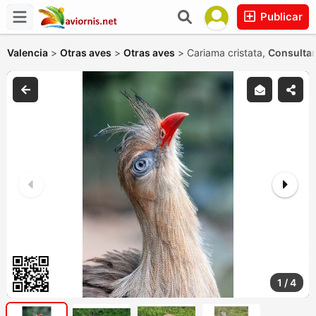
Publicar
Valencia
>
Otras aves
>
Otras aves
>
Cariama cristata,
Consultar
1
/
4