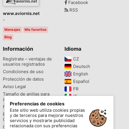
Facebook
RSS
www.aviornis.net
-
Mensajes
Mis favoritos
Blog
Información
Idioma
Regístrate – ventajas de
CZ‎
usuarios registrados
Deutsch‎
Condiciones de uso
English‎
Protección de datos
Español‎
Aviso Legal
FR‎
Tamaño de anillas para
IT‎
aves
Preferencias de cookies
NL‎
Newsletter
Este sitio web utiliza cookies propias
PL‎
Buscador de especies
y de terceros para mejorar nuestros
PT‎
Cites
servicios y mostrarle publicidad
relacionada con sus preferencias
Colores de las anillas