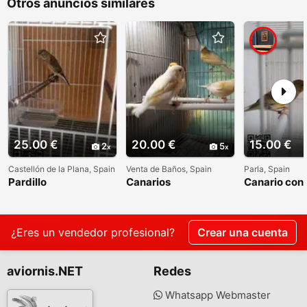
Otros anuncios similares
25.00 €
20.00 €
15.00 €
2
5
Castellón de la Plana, Spain
Venta de Baños, Spain
Parla, Spain
Pardillo
Canarios
Canario con 
¿Eres un vendedor profesional?
Crear una cuenta
aviornis.NET
Redes
Whatsapp Webmaster