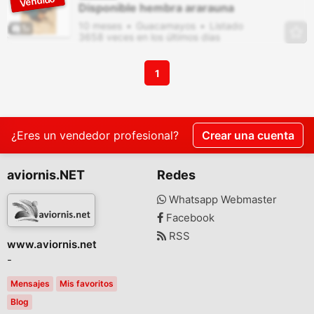
Disponible hembra ararauna
10 meses
Guacamayos
Listado
1
3658 veces en los últimos dias
1
¿Eres un vendedor profesional?
Crear una cuenta
aviornis.NET
Redes
Whatsapp Webmaster
Facebook
RSS
www.aviornis.net
-
Mensajes
Mis favoritos
Blog