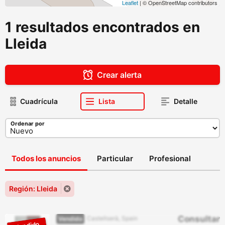
Leaflet
| © OpenStreetMap contributors
1 resultados encontrados en
Lleida
Crear alerta
Cuadrícula
Lista
Detalle
Ordenar por
Todos los anuncios
Particular
Profesional
Región: Lleida
Consultar
Castellserà, Spain
Vendido