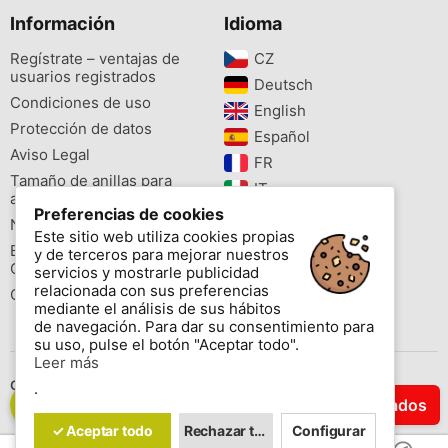
Información
Idioma
Regístrate – ventajas de
CZ‎
usuarios registrados
Deutsch‎
Condiciones de uso
English‎
Protección de datos
Español‎
Aviso Legal
FR‎
Tamaño de anillas para
IT‎
aves
Preferencias de cookies
NL‎
Newsletter
Este sitio web utiliza cookies propias
PL‎
Buscador de especies
y de terceros para mejorar nuestros
PT‎
Cites
servicios y mostrarle publicidad
relacionada con sus preferencias
Colores de las anillas
mediante el análisis de sus hábitos
de navegación. Para dar su consentimiento para
su uso, pulse el botón "Aceptar todo".
Leer más
Contáctenos
.
Filtrar Resultados
Copyright © 2026 www.aviornis.net Tablón de anuncios gratis.
✓ Aceptar todo
Rechazar todo
Configurar