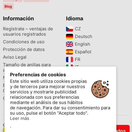
Blog
Información
Idioma
Regístrate – ventajas de
CZ‎
usuarios registrados
Deutsch‎
Condiciones de uso
English‎
Protección de datos
Español‎
Aviso Legal
FR‎
Tamaño de anillas para
IT‎
aves
Preferencias de cookies
NL‎
Newsletter
Este sitio web utiliza cookies propias
PL‎
Buscador de especies
y de terceros para mejorar nuestros
PT‎
Cites
servicios y mostrarle publicidad
relacionada con sus preferencias
Colores de las anillas
mediante el análisis de sus hábitos
de navegación. Para dar su consentimiento para
su uso, pulse el botón "Aceptar todo".
Leer más
Contáctenos
.
Filtrar Resultados
Copyright © 2026 www.aviornis.net Tablón de anuncios gratis.