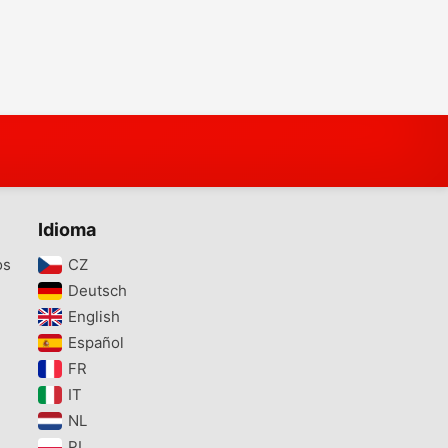
Idioma
os
CZ‎
Deutsch‎
English‎
Español‎
FR‎
IT‎
NL‎
PL‎