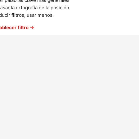
ar palabras clave más generales
isar la ortografía de la posición
ucir filtros, usar menos.
ablecer filtro →