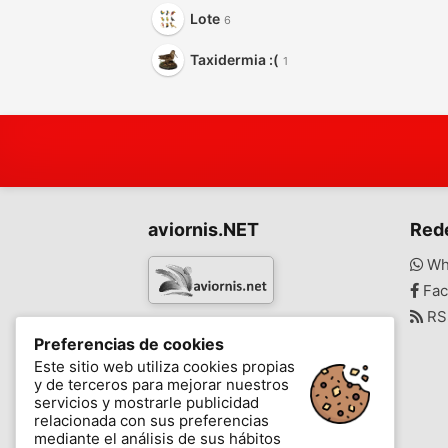
Lote
6
Taxidermia :(
1
aviornis.NET
Red
Wh
Fac
RS
www.aviornis.net
Preferencias de cookies
-
Este sitio web utiliza cookies propias
y de terceros para mejorar nuestros
Mensajes
Mis favoritos
Blog
servicios y mostrarle publicidad
relacionada con sus preferencias
mediante el análisis de sus hábitos