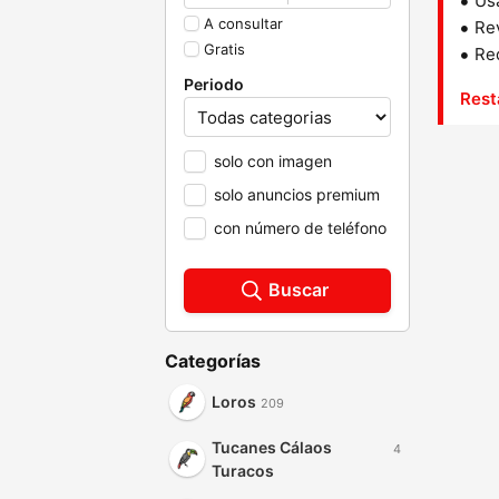
Us
A consultar
Rev
Gratis
Red
Periodo
Rest
solo con imagen
solo anuncios premium
con número de teléfono
Buscar
Categorías
Loros
209
Tucanes Cálaos
4
Turacos