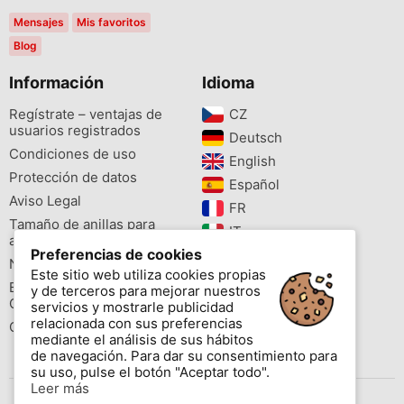
Mensajes
Mis favoritos
Blog
Información
Idioma
Regístrate – ventajas de
CZ‎
usuarios registrados
Deutsch‎
Condiciones de uso
English‎
Protección de datos
Español‎
Aviso Legal
FR‎
Tamaño de anillas para
IT‎
aves
Preferencias de cookies
NL‎
Newsletter
Este sitio web utiliza cookies propias
PL‎
Buscador de especies
y de terceros para mejorar nuestros
PT‎
Cites
servicios y mostrarle publicidad
relacionada con sus preferencias
Colores de las anillas
mediante el análisis de sus hábitos
de navegación. Para dar su consentimiento para
su uso, pulse el botón "Aceptar todo".
Leer más