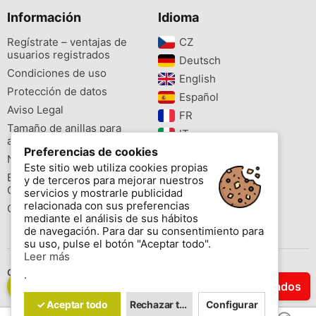
Información
Idioma
Regístrate – ventajas de
CZ‎
usuarios registrados
Deutsch‎
Condiciones de uso
English‎
Protección de datos
Español‎
Aviso Legal
FR‎
Tamaño de anillas para
IT‎
aves
Preferencias de cookies
NL‎
Newsletter
Este sitio web utiliza cookies propias
PL‎
Buscador de especies
y de terceros para mejorar nuestros
PT‎
Cites
servicios y mostrarle publicidad
relacionada con sus preferencias
Colores de las anillas
mediante el análisis de sus hábitos
de navegación. Para dar su consentimiento para
su uso, pulse el botón "Aceptar todo".
Leer más
Contáctenos
.
Filtrar Resultados
Copyright © 2026 www.aviornis.net Tablón de anuncios gratis.
✓ Aceptar todo
Rechazar todo
Configurar