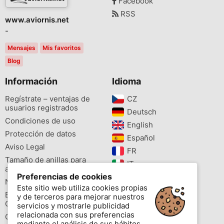
Facebook
RSS
www.aviornis.net
-
Mensajes
Mis favoritos
Blog
Información
Idioma
Regístrate – ventajas de
CZ‎
usuarios registrados
Deutsch‎
Condiciones de uso
English‎
Protección de datos
Español‎
Aviso Legal
FR‎
Tamaño de anillas para
IT‎
aves
Preferencias de cookies
NL‎
Newsletter
Este sitio web utiliza cookies propias
PL‎
Buscador de especies
y de terceros para mejorar nuestros
PT‎
Cites
servicios y mostrarle publicidad
relacionada con sus preferencias
Colores de las anillas
mediante el análisis de sus hábitos