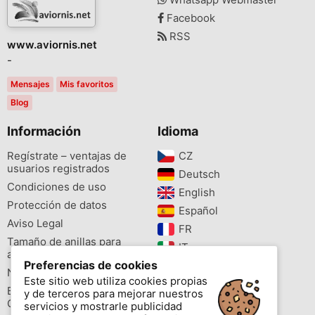
Facebook
RSS
www.aviornis.net
-
Mensajes
Mis favoritos
Blog
Información
Idioma
Regístrate – ventajas de
CZ‎
usuarios registrados
Deutsch‎
Condiciones de uso
English‎
Protección de datos
Español‎
Aviso Legal
FR‎
Tamaño de anillas para
IT‎
aves
Preferencias de cookies
NL‎
Newsletter
Este sitio web utiliza cookies propias
PL‎
Buscador de especies
y de terceros para mejorar nuestros
PT‎
Cites
servicios y mostrarle publicidad