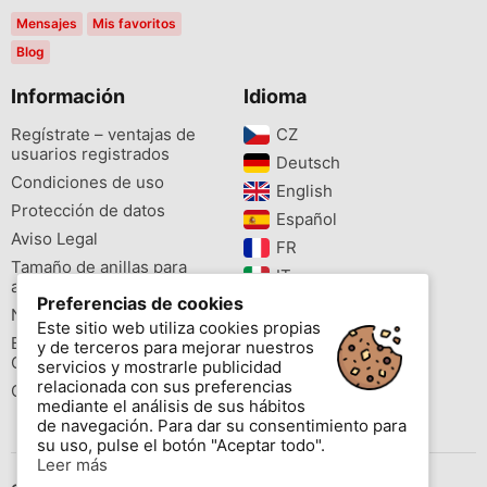
Mensajes
Mis favoritos
Blog
Información
Idioma
Regístrate – ventajas de
CZ‎
usuarios registrados
Deutsch‎
Condiciones de uso
English‎
Protección de datos
Español‎
Aviso Legal
FR‎
Tamaño de anillas para
IT‎
aves
Preferencias de cookies
NL‎
Newsletter
Este sitio web utiliza cookies propias
PL‎
Buscador de especies
y de terceros para mejorar nuestros
PT‎
Cites
servicios y mostrarle publicidad
relacionada con sus preferencias
Colores de las anillas
mediante el análisis de sus hábitos
de navegación. Para dar su consentimiento para
su uso, pulse el botón "Aceptar todo".
Leer más