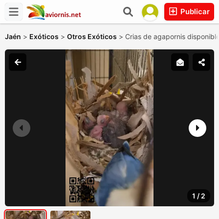
Publicar
Jaén
>
Exóticos
>
Otros Exóticos
>
Crias de agapornis disponibl
1
/
2